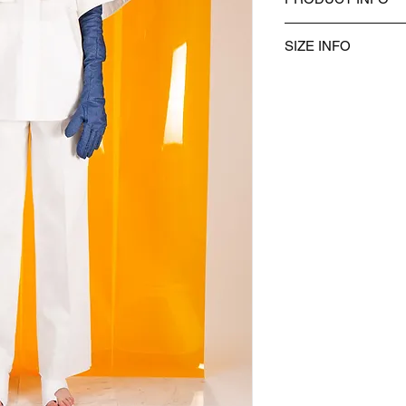
製品ID：WA-S02-P-
SIZE INFO
表地：表地：COTTON
生産国：日本
・衣類は全て平台に
・同商品でも、生産の
場合があります。
・モデル身長175c