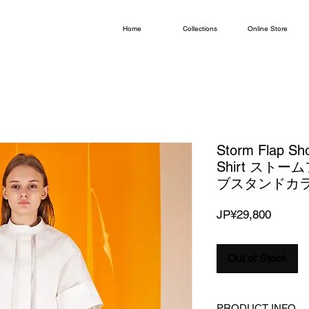
Home
Collections
Online Store
Storm Flap Sho
Shirt スト
ブスタンドカ
Price
JP¥29,800
Out of Stock
PRODUCT INFO