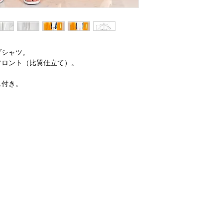
ブシャツ。
フロント（比翼仕立て）。
ス付き。
。