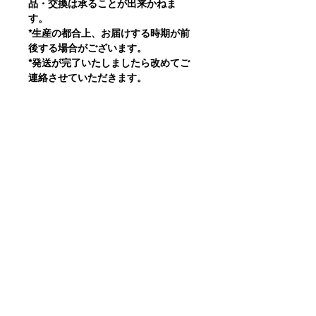
品・交換は承ることが出来かねま
す。
*生産の都合上、お届けする時期が前
後する場合がございます。
*発送が完了いたしましたら改めてご
連絡させていただきます。
Product Info 製品情報
Product ID 製品ID: MB-C01-CS-BE
Size Info サイズ情報
Colour: Camel キャメル (Coat コート)
*正確なサイズに関しては商品画像内
/ Blue ブルー(Belt Bag ベルトバッグ)
のSIZE CHART (サイズチャート)をご
覧ください。
Material 素材 (Coat コート):
Cashmere カシミア 10%, Wool ウー
Model 186cm tall wearing Size L
ル 70%, Polyamide ポリアミド 20%,
Lining 裏地: Cupra キュプラ 100%
写真のモデル(身長186cm、胸囲
91cm、ウエスト77cm、ヒップ95cm)
Material 素材 (Belt Bag ベルトバッ
はサイズLを着用
グ): Cotton コットン 100%