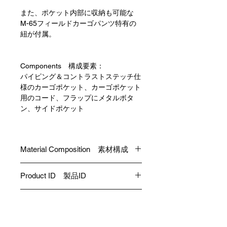
また、ポケット内部に収納も可能な
M-65フィールドカーゴパンツ特有の
紐が付属。
Components 構成要素：
パイピング＆コントラストステッチ仕
様のカーゴポケット、カーゴポケット
用のコード、フラップにメタルボタ
ン、サイドポケット
Material Composition 素材構成
Main Material 表地: Wool ウール
Product ID 製品ID
100%
F-P01-SW-B
Size Info サイズ情報
*The male model (height: 185cm) in