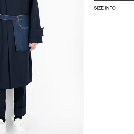
製品ID：MA-C03-SW
SIZE INFO
表地：WOOL 100%
裏地：CUPRA 100%
・衣類は全て平台に
生産国：日本
・同商品でも、生産の
場合があります。
・モデル身長182c