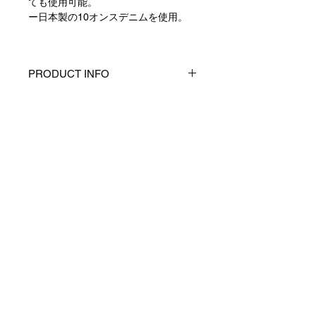
ても使用可能。
ー日本製の10オンスデニムを使用。
PRODUCT INFO
製品ID：MA-B03-D-BL
表地：COTTON（BLUE DENIM）
100% コットン（ブルーデニム）
100%
生産国：日本