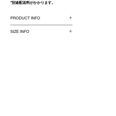
*別途配送料がかかります。
PRODUCT INFO
製品ID：WA-S01-P-SB
SIZE INFO
表地：COTTON 100% コットン
100%
・衣類は全て平台に平置きし外寸を測
生産国：日本
定しています。
・同商品でも、生産の過程で1～2cm
の個体差が生じる場合があります。
・モデル身長175cm、レディスサイズ
XLを着用。