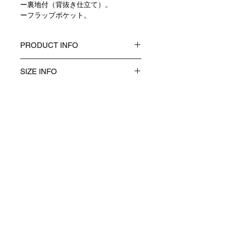
ー裏地付（背抜き仕立て）。
ーフラップポケット。
PRODUCT INFO
製品ID：MA-J01-SW-B
SIZE INFO
表地：WOOL 100% ウール 100%
裏地：CUPRA 100% キュプラ 100%
・衣類は全て平台に平置きし外寸を測
生産国：日本
定しています。
・同商品でも、生産の過程で1～2cm
の個体差が生じる場合があります。
・モデル身長182cm、サイズL着用。