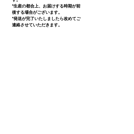
*生産の都合上、お届けする時期が前
後する場合がございます。
*発送が完了いたしましたら改めてご
連絡させていただきます。
Product Info 製品情報
Product ID 製品ID : MB-B01-SW-BE
Size Info サイズ情報
Colour: Beige
Size サイズ: One Size ワンサイズ
Material 素材: Wool ウール 100%
Manufacturing 生産 : Made in Japan
日本製